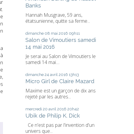
ur
Banks
t.
Hannah Musgrave, 59 ans,
ce
étatsunienne, quitte sa ferme...
en
un
dimanche 08
mai 2016
09h11
Salon de Vimoutiers samedi
14 mai 2016
la
 à
Je serai au Salon de Vimoutiers le
samedi 14 mai....
on
ce
dimanche 24
avril 2016
13h13
e,
Micro Girl de Claire Mazard
es
Maxime est un garçon de dix ans
de
rejeté par les autres...
mercredi 20
avril 2016
20h42
Ubik de Philip K. Dick
Ce n'est pas par l'invention d'un
univers que...