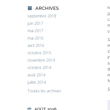
h
ARCHIVES
J
septembre 2018
c
juin 2017
m
mai 2017
c
mai 2016
S
avril 2016
m
s
octobre 2015
i
novembre 2014
s
octobre 2014
d
août 2014
m
N
juillet 2014
S
Toutes les archives
AOÛT 2026