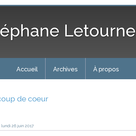
téphane Letourne
Accueil
Archives
À propos
coup de coeur
lundi 26
juin 2017