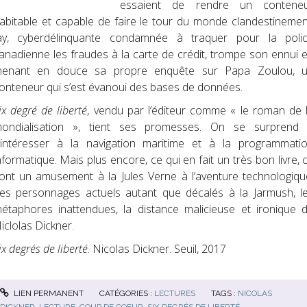
essaient de rendre un contene
abitable et capable de faire le tour du monde clandestinemen
ay, cyberdélinquante condamnée à traquer pour la poli
anadienne les fraudes à la carte de crédit, trompe son ennui 
enant en douce sa propre enquête sur Papa Zoulou, 
onteneur qui s’est évanoui des bases de données.
ix degré de liberté
, vendu par l’éditeur comme « le roman de 
ondialisation », tient ses promesses. On se surprend
’intéresser à la navigation maritime et à la programmati
nformatique. Mais plus encore, ce qui en fait un très bon livre, 
ont un amusement à la Jules Verne à l’aventure technologiqu
es personnages actuels autant que décalés à la Jarmush, l
étaphores inattendues, la distance malicieuse et ironique 
iclolas Dickner.
ix degrés de liberté
. Nicolas Dickner. Seuil, 2017
LIEN PERMANENT
CATÉGORIES :
LECTURES
TAGS :
NICOLAS
DICKNER
,
LECTURE
,
COUP DE COEUR
,
SIX DEGRÉS DE LIBERTÉ