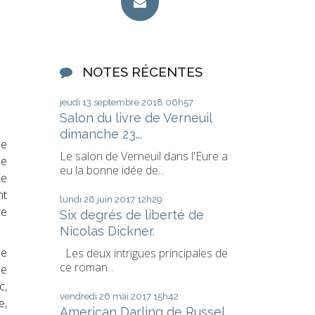
NOTES RÉCENTES
jeudi 13
septembre 2018
06h57
Salon du livre de Verneuil
dimanche 23...
ce
Le salon de Verneuil dans l'Eure a
de
eu la bonne idée de...
e
nt
lundi 26
juin 2017
12h29
re
Six degrés de liberté de
Nicolas Dickner.
me
Les deux intrigues principales de
ce roman...
me
c,
vendredi 26
mai 2017
15h42
e,
American Darling de Russel